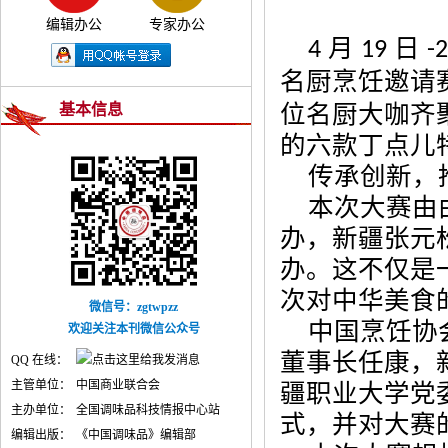
编辑办公
专家办公
月
日
4
19
-
名厨烹饪邀请
位名厨大咖齐
基本信息
的六款丁点儿
传承创新，
本次大赛由
办，新疆张元
办。这不仅是
次对中华美食
微信号：zgtwpzz
中国烹饪协
欢迎关注本刊微信公众号
董事长任康，
QQ 在线：
主管单位：
中国商业联合会
疆职业大学党
主办单位：
全国调味品科技情报中心站
式，并对大赛
编辑出版：
《中国调味品》编辑部