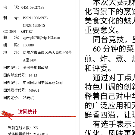
本次大赛规
电 话：0451-53627188
化背景下的烹
刊 号：
ISSN 1000-9973
美食文化的魅
CN23-1299/TS
重要意义。
CODEN ZHTIE7
同台竞技，
邮 箱：
zgtwp1976@vip.163.com
编 码：
150080
分钟的菜
60
地 址：
哈尔滨市南岗区西大直街400号
煎、炸、煮、
A座1404
和评委。
国内发行：
全国各地邮政局
国内邮发代号：
14-13
通过对丁点
国外发行：
中国国际图书贸易总公司
特色川调的创
国外发行代号：
M6901
释着自己对中
国内定价：
25元/月
的广泛应用和
访问统计
鲜香四溢，让
有选手表示
当前在线人数：272
优化，风味更
总访问量统计：21986013