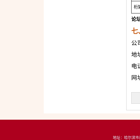
桁
论
七
公
地
电
网
地址：
哈尔滨市南