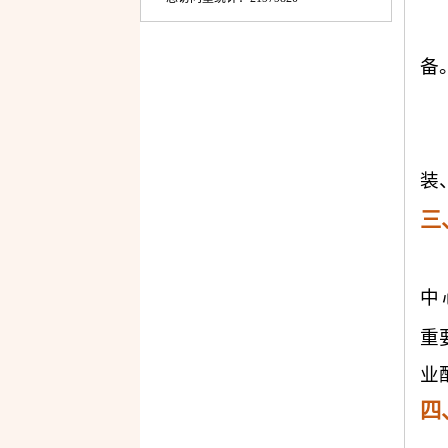
备
装
三
中
重
业
四