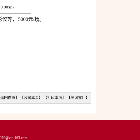
80
00元
/
影仪等，
5000元/场。
【
返回首页
】 【
收藏本页
】 【
打印本页
】 【
关闭窗口
】
976@vip.163.com