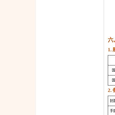
六
1.
2.
封
手