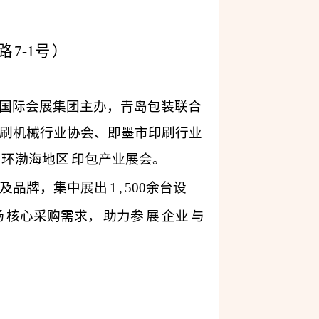
路
7-1号
）
国际会展集团主办，青岛包装联合
刷机械行业协会、即墨市印刷行业
环渤海地区
印包产业展会。
及品牌，集中展出
1
,
500余台设
场
核心采购需求，
助力参
展
企业
与