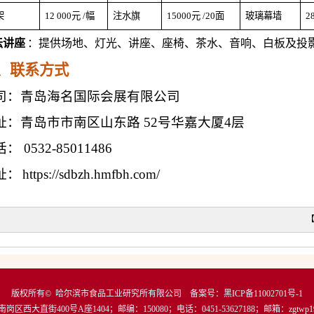
架
12
000元
/幅
注水旗
15000元
/20面
玻璃幕墙
2
坛讲座
：提供场地、灯光、讲座、座椅、茶水、音响、白板及投
、联系方式
司：青岛海名国际会展有限公司
址：青岛市市南区山东路
52号华嘉大厦4层
话：
0532-85011486
址：
https://sdbzh.hmfbh.com/
版权所有© 哈尔滨市食品工业研究所有限公司
备案号：黑ICP备11002701号-1
岗区西大直街400号A座1404
；邮编：
150080
；电话：0451-53627188；邮箱：
zgtwp1