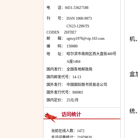
电 话：0451-53627188
刊 号：
ISSN 1000-9973
CN23-1299/TS
CODEN ZHTIE7
机
邮 箱：
zgtwp1976@vip.163.com
编 码：
150080
地 址：
哈尔滨市南岗区西大直街400号
A座1404
国内发行：
全国各地邮政局
盒
国内邮发代号：
14-13
国外发行：
中国国际图书贸易总公司
国外发行代号：
M6901
国内定价：
25元/月
统
访问统计
当前在线人数：1472
总访问量统计：21979820