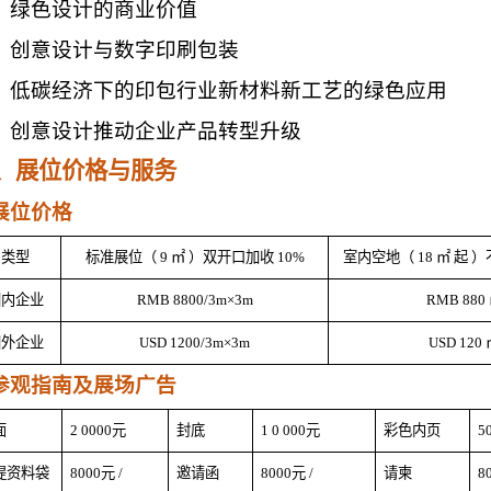
绿色设计的商业价值
创意设计与数字印刷包装
低碳经济下的印包行业新材料新工艺的绿色应用
创意设计推动企业产品转型升级
、展位价格与服务
展位价格
类型
标准展位（
9
㎡
）双开口加收
10%
室内空地（
18
㎡
起
）
国内企业
RMB 8800/3m×3m
RMB 880
国外企业
USD 1200/3m×3m
USD 120
参观指南及展场广告
面
2
0000元
封底
1
0
000元
彩色内页
5
提资料袋
8000元
/
邀请函
8000元
/
请柬
8