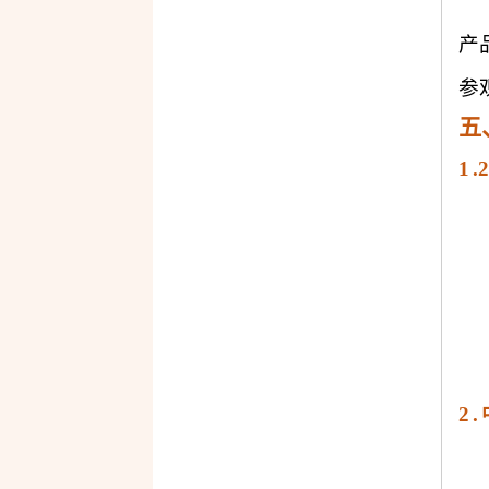
产
参
五
1
2
.