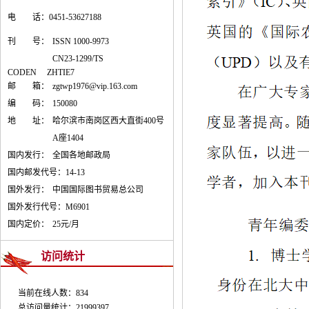
电 话：0451-53627188
刊 号：
ISSN 1000-9973
CN23-1299/TS
CODEN ZHTIE7
邮 箱：
zgtwp1976@vip.163.com
编 码：
150080
地 址：
哈尔滨市南岗区西大直街400号
A座1404
国内发行：
全国各地邮政局
国内邮发代号：
14-13
国外发行：
中国国际图书贸易总公司
国外发行代号：
M6901
国内定价：
25元/月
访问统计
当前在线人数：834
总访问量统计：21999397