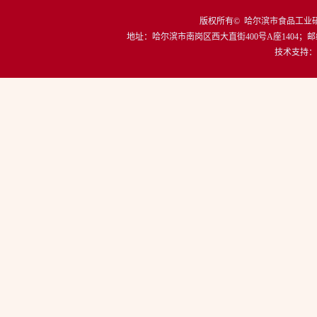
版权所有© 哈尔滨市食品工
地址：
哈尔滨市南岗区西大直街400号A座1404
；邮
技术支持：