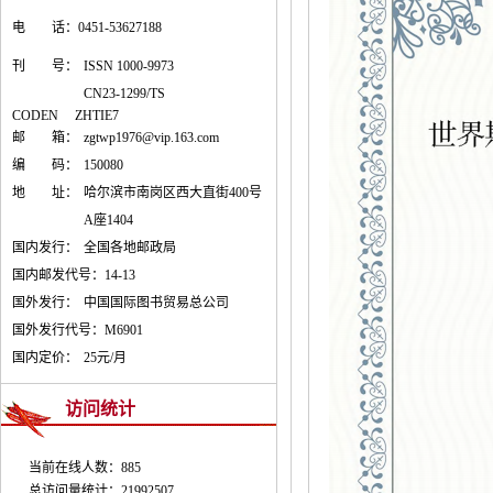
电 话：0451-53627188
刊 号：
ISSN 1000-9973
CN23-1299/TS
CODEN ZHTIE7
邮 箱：
zgtwp1976@vip.163.com
编 码：
150080
地 址：
哈尔滨市南岗区西大直街400号
A座1404
国内发行：
全国各地邮政局
国内邮发代号：
14-13
国外发行：
中国国际图书贸易总公司
国外发行代号：
M6901
国内定价：
25元/月
访问统计
当前在线人数：885
总访问量统计：21992507