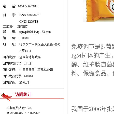
电 话：0451-53627188
刊 号：
ISSN 1000-9973
CN23-1299/TS
CODEN ZHTIE7
邮 箱：
zgtwp1976@vip.163.com
编 码：
150080
地 址：
哈尔滨市南岗区西大直街400号
免疫调节是β-
A座1404
IgM抗体的产
国内发行：
全国各地邮政局
醇、维护肠道菌
国内邮发代号：
14-13
国外发行：
中国国际图书贸易总公司
料、保健食品、
国外发行代号：
M6901
国内定价：
25元/月
访问统计
我国于2006年
当前在线人数：287
总访问量统计：21995140